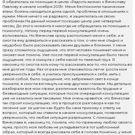
Я обратилась за помощью в центр «Радость жизни» к Вячеславу
Павлову в начале ноября 2013г. Меня беспокоили панические
атаки, боязнь находиться дома одной, проблемы в отношениях с
мужем. Меня ничего не радовало, я зациклилась на своих
проблемах.На данный момент посещаю центр уже четвертый
месяц. До этого момента я никогда не обращалась за помощью к
психологу, пэтому перед первой консультацией очень
волновалась. Но Вячеслав сразу расположил меня к себе, и я
смогла ему довериться и рассказать о том, о чем мне стыдно и
неудобно было рассказывать своим друзьям и близким. У меня
сразу сложилось ощущение, что этот человек понимает меня и
сможет мне помочь. Уже после первой консультации было такое
ощущение, что я скинула с себя какой-то тяжелый груз. Я
наконец-то смогла хоть кому-то рассказать все то, что копилось во
мне долгие годы. Раз от раза мне становилось легче: росла моя
уверенность в себе, я училась прислушиваться к себе, жить с
самой собой, было ощущение, что забрежжил свет в конце
тоннеля, я смогла взглянуть на мир другими глазами. Мы детально
разбирали все мои страхи, различные казалось бы трудные и
безвыходные ситуации, которые после очередной консультации
уже не казались мне таковыми. Мне очень нравится, что Вячеслав
так строит консультацию, что в процессе разговора я как по
лесенке шаг за шагом как будто бы сама прихожу к ответу на
вопрос, который мы ставили в начале консультации, появляется
уверенность, что любая ситуация разрешима. С помощью
Вячеслава я, наконец-то, поняла, что по-прежнему люблю своего
мужа, просто моя любовь не укладывается в тот шаблонный
образ, который я всегда рисовала себе в голове.Конечно, у меня