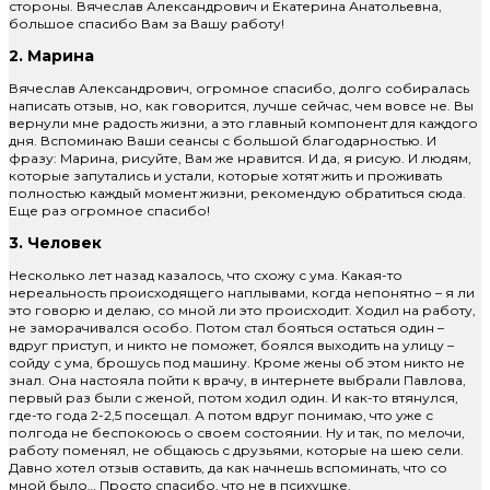
стороны. Вячеслав Александрович и Екатерина Анатольевна,
большое спасибо Вам за Вашу работу!
2. Марина
Вячеслав Александрович, огромное спасибо, долго собиралась
написать отзыв, но, как говорится, лучше сейчас, чем вовсе не. Вы
вернули мне радость жизни, а это главный компонент для каждого
дня. Вспоминаю Ваши сеансы с большой благодарностью. И
фразу: Марина, рисуйте, Вам же нравится. И да, я рисую. И людям,
которые запутались и устали, которые хотят жить и проживать
полностью каждый момент жизни, рекомендую обратиться сюда.
Еще раз огромное спасибо!
3. Человек
Несколько лет назад казалось, что схожу с ума. Какая-то
нереальность происходящего наплывами, когда непонятно – я ли
это говорю и делаю, со мной ли это происходит. Ходил на работу,
не заморачивался особо. Потом стал бояться остаться один –
вдруг приступ, и никто не поможет, боялся выходить на улицу –
сойду с ума, брошусь под машину. Кроме жены об этом никто не
знал. Она настояла пойти к врачу, в интернете выбрали Павлова,
первый раз были с женой, потом ходил один. И как-то втянулся,
где-то года 2-2,5 посещал. А потом вдруг понимаю, что уже с
полгода не беспокоюсь о своем состоянии. Ну и так, по мелочи,
работу поменял, не общаюсь с друзьями, которые на шею сели.
Давно хотел отзыв оставить, да как начнешь вспоминать, что со
мной было… Просто спасибо, что не в психушке.