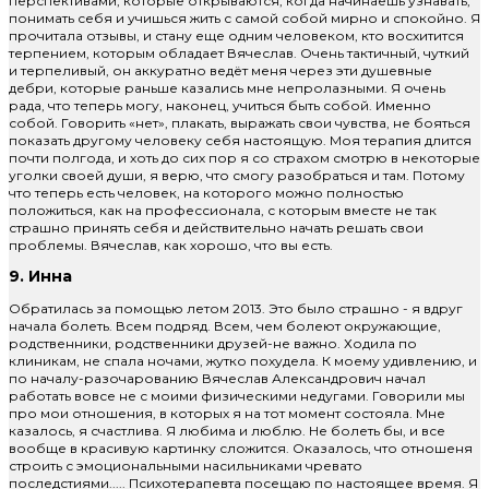
перспективами, которые открываются, когда начинаешь узнавать,
понимать себя и учишься жить с самой собой мирно и спокойно. Я
прочитала отзывы, и стану еще одним человеком, кто восхитится
терпением, которым обладает Вячеслав. Очень тактичный, чуткий
и терпеливый, он аккуратно ведёт меня через эти душевные
дебри, которые раньше казались мне непролазными. Я очень
рада, что теперь могу, наконец, учиться быть собой. Именно
собой. Говорить «нет», плакать, выражать свои чувства, не бояться
показать другому человеку себя настоящую. Моя терапия длится
почти полгода, и хоть до сих пор я со страхом смотрю в некоторые
уголки своей души, я верю, что смогу разобраться и там. Потому
что теперь есть человек, на которого можно полностью
положиться, как на профессионала, с которым вместе не так
страшно принять себя и действительно начать решать свои
проблемы. Вячеслав, как хорошо, что вы есть.
9. Инна
Обратилась за помощью летом 2013. Это было страшно - я вдруг
начала болеть. Всем подряд. Всем, чем болеют окружающие,
родственники, родственники друзей-не важно. Ходила по
клиникам, не спала ночами, жутко похудела. К моему удивлению, и
по началу-разочарованию Вячеслав Александрович начал
работать вовсе не с моими физическими недугами. Говорили мы
про мои отношения, в которых я на тот момент состояла. Мне
казалось, я счастлива. Я любима и люблю. Не болеть бы, и все
вообще в красивую картинку сложится. Оказалось, что отношеня
строить с эмоциональными насильниками чревато
последстиями..... Психотерапевта посещаю по настоящее время. Я