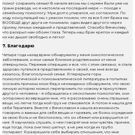
помог сохранить семью! В начале весны мы с мужем были уже на
грани развода, но я настояла на последней мере — походе к
семейному психологу. Муж долго упирался, но согласился. По
ходу консультаций мы с ужасом поняли, что за все 5 лет брака мы
ВООБЩЕ друг друга не понимали, один видел другого через
призму личных ожиданий и представлений. Спасибо Вячеславу,
что раскрыл нам обоим глаза. Теперь наш брак крепок и каждый
из нас дышит свободно и легко!
7. Благодарю
Четыре года назад врачи обнаружили у меня онкологическое
заболевание, и мои самые близкие родственники от меня
отвернулись. Пережив операцию и все, что с этим связано, я стала
здорово путаться в представлениях о своей, как мне всегда
казалось, благополучной семье. Я перерыла горы
психологической и психоаналитической литературы в попытках
осознать причины моих бед и неожиданно обнаружила, что свою
личную историю можно перепрожить по-новому в присутствии
другого человека – я обращалась к нескольким психологам, они
осторожно возвращали мне, что я рассказываю очень страшные
вещи, но легче тогда мой груз не становился. А потом я нашла для
себя Терапевта. Вместе с Вячеславом я нашла возможность
говорить о важных для себя вещах и горевать, не боясь осуждения
за свою боль и не беспокоясь, что он сбежит или разрушится от
нее. Я научилась слушать, о чем говорят мне мои чувства, причем,
еще тогда, пока они тихо шепчут, а не уже когда их грубо
попирают. Я разрешила себе выбирать отношения, что мне