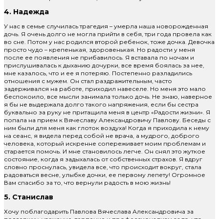
4. Надежда
У нас в семье случилась трагедия – умерла наша новорожденная
дочь. Я очень долго не могла прийти в себя, три года провела как
во сне. Потом у нас родился второй ребенок, тоже дочка. Девочка
просто чудо – крепенькая, здоровенькая. Но радости у меня
после ее появления не прибавилось. Я вставала по ночам и
прислушивалась к дыханию дочурки, все время боялась за нее,
мне казалось, что и ее я потеряю. Постепенно разладились
отношения с мужем. Он стал раздражительным, часто
задерживался на работе, приходил навеселе. Но меня это мало
беспокоило, все мысли занимала только дочь. Не знаю, наверное
я бы не выдержала долго такого напряжения, если бы сестра
буквально за руку не притащила меня в центр «Радости жизни». Я
попала на прием к Вячеславу Александровичу Павлову. Беседы с
ним были для меня как глоток воздуха! Когда я приходила к нему
на сеанс, я видела перед собой не врача, а мудрого, доброго
человека, который искренне сопереживает моим проблемам и
старается помочь. И мне становилось легче. Он снял это жуткое
состояние, когда я задыхалась от собственных страхов. Я вдруг
словно проснулась, увидела все, что происходит вокруг, стала
радоваться весне, улыбке дочки, ее первому лепету! Огромное
Вам спасибо за то, что вернули радость в мою жизнь!
5. Станислав
Хочу поблагодарить Павлова Вячеслава Александровича за