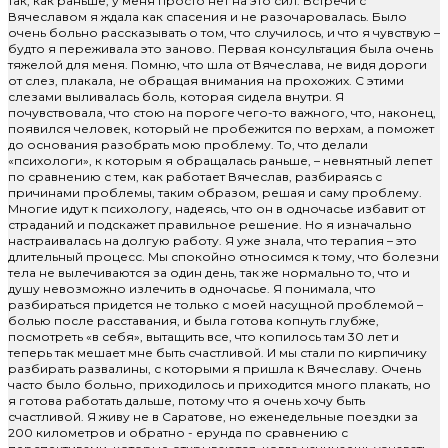
так, как раньше, у меня просто нет на это сил. Встречи с
Вячеславом я ждала как спасения и не разочаровалась. Было
очень больно рассказывать о том, что случилось, и что я чувствую –
будто я переживала это заново. Первая консультация была очень
тяжелой для меня. Помню, что шла от Вячеслава, не видя дороги
от слез, плакала, не обращая внимания на прохожих. С этими
слезами выливалась боль, которая сидела внутри. Я
почувствовала, что стою на пороге чего-то важного, что, наконец,
появился человек, который не пробежится по верхам, а поможет
до основания разобрать мою проблему. То, что делали
«психологи», к которым я обращалась раньше, – невнятный лепет
по сравнению с тем, как работает Вячеслав, разбираясь с
причинами проблемы, таким образом, решая и саму проблему.
Многие идут к психологу, надеясь, что он в одночасье избавит от
страданий и подскажет правильное решение. Но я изначально
настраивалась на долгую работу. Я уже знала, что терапия – это
длительный процесс. Мы спокойно относимся к тому, что болезни
тела не вылечиваются за один день, так же нормально то, что и
душу невозможно излечить в одночасье. Я понимала, что
разбираться придется не только с моей насущной проблемой –
болью после расставания, и была готова копнуть глубже,
посмотреть «в себя», вытащить все, что копилось там 30 лет и
теперь так мешает мне быть счастливой. И мы стали по кирпичику
разбирать развалины, с которыми я пришла к Вячеславу. Очень
часто было больно, приходилось и приходится много плакать, но
я готова работать дальше, потому что я очень хочу быть
счастливой. Я живу не в Саратове, но еженедельные поездки за
200 километров и обратно - ерунда по сравнению с