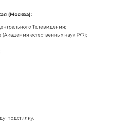
я (Москва):
ентрального Телевидения;
(Академия естественных наук РФ);
;
у, подстилку.