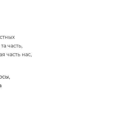
устных
та часть,
я часть нас,
рсы,
а