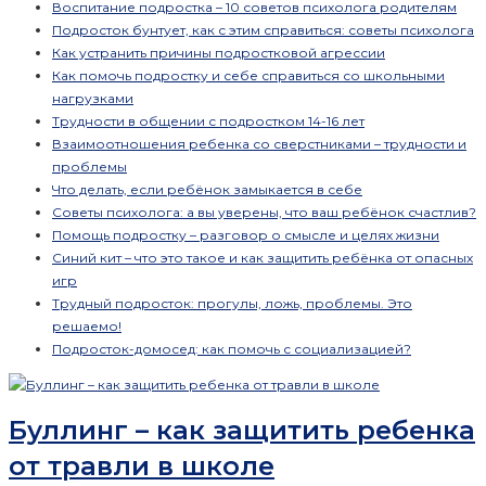
Воспитание подростка – 10 советов психолога родителям
Подросток бунтует, как с этим справиться: советы психолога
Как устранить причины подростковой агрессии
Как помочь подростку и себе справиться со школьными
нагрузками
Трудности в общении с подростком 14-16 лет
Взаимоотношения ребенка со сверстниками – трудности и
проблемы
Что делать, если ребёнок замыкается в себе
Советы психолога: а вы уверены, что ваш ребёнок счастлив?
Помощь подростку – разговор о смысле и целях жизни
Синий кит – что это такое и как защитить ребёнка от опасных
игр
Трудный подросток: прогулы, ложь, проблемы. Это
решаемо!
Подросток-домосед: как помочь с социализацией?
Буллинг – как защитить ребенка
от травли в школе