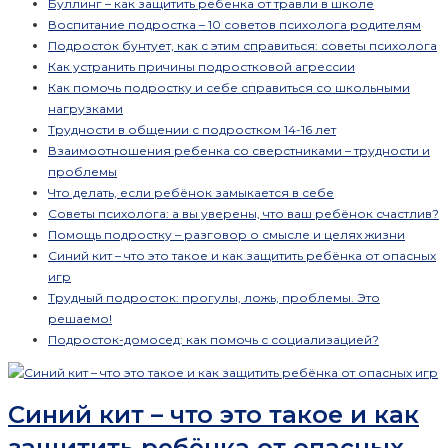
Буллинг – как защитить ребенка от травли в школе
Воспитание подростка – 10 советов психолога родителям
Подросток бунтует, как с этим справиться: советы психолога
Как устранить причины подростковой агрессии
Как помочь подростку и себе справиться со школьными
нагрузками
Трудности в общении с подростком 14-16 лет
Взаимоотношения ребенка со сверстниками – трудности и
проблемы
Что делать, если ребёнок замыкается в себе
Советы психолога: а вы уверены, что ваш ребёнок счастлив?
Помощь подростку – разговор о смысле и целях жизни
Синий кит – что это такое и как защитить ребёнка от опасных
игр
Трудный подросток: прогулы, ложь, проблемы. Это
решаемо!
Подросток-домосед: как помочь с социализацией?
Синий кит – что это такое и как
защитить ребёнка от опасных