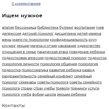
0 комментариев
Ищем нужное
апатия
бессонница
библиотека
буллинг
воспитание
гнев
депрессия
детский психолог
дисциплина детей
измена
жены
книги по психологии
конфиденциальность
коуч
коучинг
лекции
мачеха и отчим
наказание
одиночество
отношения в семье
паническая атака
поведение ребенка
подростковая агрессия
подростковый психолог
подросток
психология личности
психология общения
психология
подростка
психосоматика
развитие ребенка
развод
раздражительность
семейный конфликт
семейный
психолог
семинары
советы психолога
советы семейного
психолога
страхи
страх учебы
тревоги
тренинги
услуги
психолога
учеба
фобии
школа
эмоции ребенка
Контакты