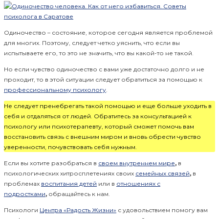
Одиночество – состояние, которое сегодня является проблемой
для многих. Поэтому, следует четко уяснить, что если вы
испытываете его, то это не значить, что вы какой-то не такой.
Но если чувство одиночество с вами уже достаточно долго и не
проходит, то в этой ситуации следует обратиться за помощью к
профессиональному психологу
.
Не следует пренебрегать такой помощью и еще больше уходить в
себя и отдаляться от людей. Обратитесь за консультацией к
психологу или психотерапевту, который сможет помочь вам
восстановить связь с внешним миром и вновь обрести чувство
уверенности, почувствовать себя нужным.
Если вы хотите разобраться в
своем внутреннем мире
,
в
психологических хитросплетениях своих
семейных связей
,
в
проблемах
воспитания детей
или в
отношениях с
подростками
,
обращайтесь к нам.
Психологи
Центра «Радость Жизни»
с удовольствием помогу вам