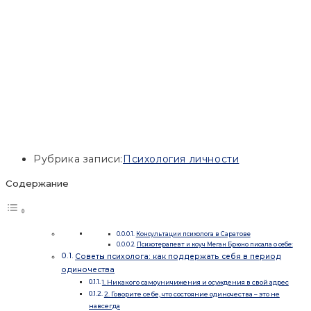
Рубрика записи:
Психология личности
Содержание
Консультации психолога в Саратове
Психотерапевт и коуч Меган Брюно писала о себе:
Советы психолога: как поддержать себя в период
одиночества
1. Никакого самоуничижения и осуждения в свой адрес
2. Говорите себе, что состояние одиночества – это не
навсегда