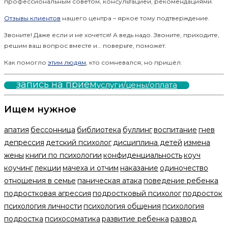
профессиональным советом, консультацией, рекомендациями.
Отзывы клиентов
нашего центра – яркое тому подтверждение.
Звоните! Даже если и не хочется! А ведь надо. Звоните, приходите,
решим ваш вопрос вместе и… поверьте, поможет.
Как помогло
этим людям
, кто сомневался, но пришёл.
запись на прием
услуги/цены/оплата
Ищем нужное
апатия
бессонница
библиотека
буллинг
воспитание
гнев
депрессия
детский психолог
дисциплина детей
измена
жены
книги по психологии
конфиденциальность
коуч
коучинг
лекции
мачеха и отчим
наказание
одиночество
отношения в семье
паническая атака
поведение ребенка
подростковая агрессия
подростковый психолог
подросток
психология личности
психология общения
психология
подростка
психосоматика
развитие ребенка
развод