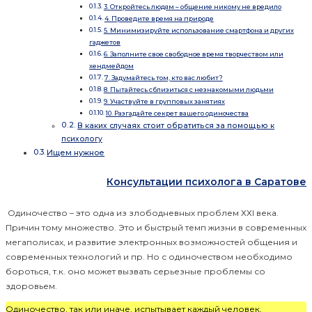
3. Откройтесь людям – общение никому не вредило
4. Проведите время на природе
5. Минимизируйте использование смартфона и других
гаджетов
6. Заполните свое свободное время творчеством или
хендмейдом
7. Задумайтесь том, кто вас любит?
8. Пытайтесь сблизиться с незнакомыми людьми
9. Участвуйте в групповых занятиях
10. Разгадайте секрет вашего одиночества
В каких случаях стоит обратиться за помощью к
психологу
Ищем нужное
Консультации психолога в Саратове
Одиночество – это одна из злободневных проблем ХХI века.
Причин тому множество. Это и быстрый темп жизни в современных
мегаполисах, и развитие электронных возможностей общения и
современных технологий и пр. Но с одиночеством необходимо
бороться, т.к. оно может вызвать серьезные проблемы со
здоровьем.
Одиночество, так или иначе, испытывает каждый человек,