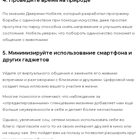
4. Проведите время на природе
По мнению Джереми Нобеля, который разработал программу
борьбы с одиночеством при помощи искусства, даже простая
прогулка по парку способна снять напряжение и улучшить ваше
состояние. Нобель уверен, что побороть одиночество поможет и
общение с животными.
5. Минимизируйте использование смартфона и
других гаджетов
Уйдите от виртуального общения и замените его живыми
встречами и разговорами с близкими и друзьями. Цифровой мир
создает лишь иллюзию вашего участия в жизни.
Многие психологи отмечают, что наблюдение за
«отредактированными» глянцевыми жизнями добавляет нам еще
больше неуверенности в себе и делает более несчастными.
Однако, увлечение соц. сетями можно использовать себе во
благо: пригласите кого-то из своих интернет-друзей в кино или
на чашку чая. Это пойдет вам на пользу и позволит расширить круг