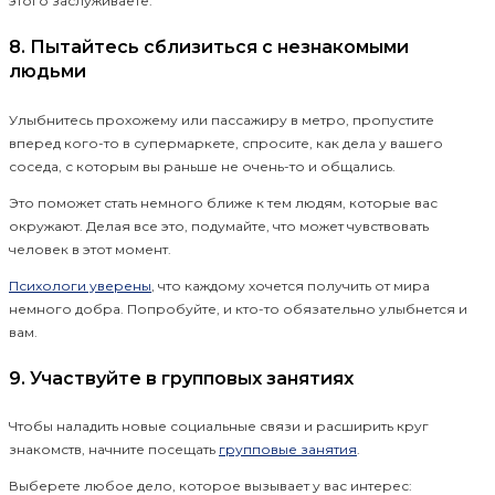
этого заслуживаете.
8. Пытайтесь сблизиться с незнакомыми
людьми
Улыбнитесь прохожему или пассажиру в метро, пропустите
вперед кого-то в супермаркете, спросите, как дела у вашего
соседа, с которым вы раньше не очень-то и общались.
Это поможет стать немного ближе к тем людям, которые вас
окружают. Делая все это, подумайте, что может чувствовать
человек в этот момент.
Психологи уверены
, что каждому хочется получить от мира
немного добра. Попробуйте, и кто-то обязательно улыбнется и
вам.
9. Участвуйте в групповых занятиях
Чтобы наладить новые социальные связи и расширить круг
знакомств, начните посещать
групповые занятия
.
Выберете любое дело, которое вызывает у вас интерес: