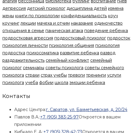
апатия
бессонница
библиотека
буллинг
воспитание
гнев
депрессия
детский психолог
дисциплина детей
измена
жены
книги по психологии
конфиденциальность
коуч
коучинг
лекции
мачеха и отчим
наказание
одиночество
отношения в семье
паническая атака
поведение ребенка
подростковая агрессия
подростковый психолог
подросток
психология личности
психология общения
психология
подростка
психосоматика
развитие ребенка
развод
раздражительность
семейный конфликт
семейный
психолог
семинары
советы психолога
советы семейного
психолога
страхи
страх учебы
тревоги
тренинги
услуги
психолога
учеба
фобии
школа
эмоции ребенка
Контакты
Адрес Центра:
г. Саратов, ул. Бахметьевская, д. 20/24
Павлов В.А.:
+7 (905) 383-25-97
Откроется в вашем
приложении
Кибкало Е. А.:
+7 (905) 328-42-73
Откроется в вашем