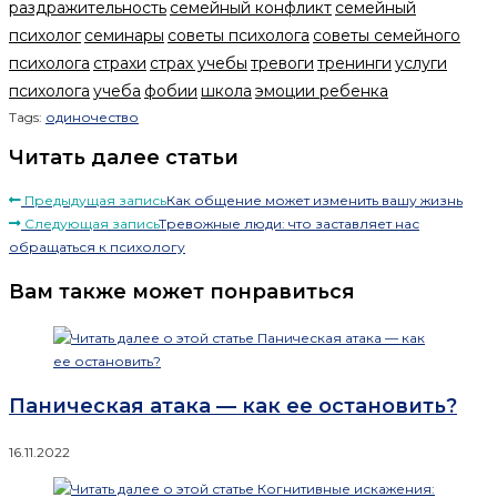
раздражительность
семейный конфликт
семейный
психолог
семинары
советы психолога
советы семейного
психолога
страхи
страх учебы
тревоги
тренинги
услуги
психолога
учеба
фобии
школа
эмоции ребенка
Tags:
одиночество
Читать далее статьи
Предыдущая запись
Как общение может изменить вашу жизнь
Следующая запись
Тревожные люди: что заставляет нас
обращаться к психологу
Вам также может понравиться
Паническая атака — как ее остановить?
16.11.2022