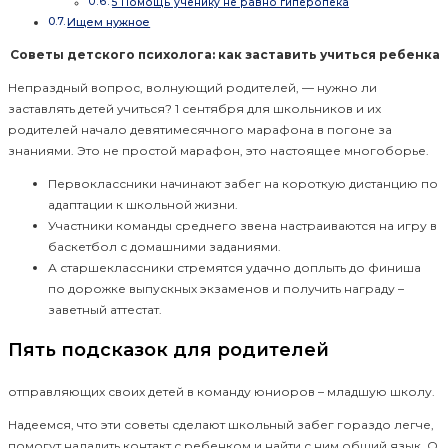
5 Помощь ученику не равно гиперопека
Ищем нужное
Советы детского психолога: как заставить учиться ребенка
Непраздный вопрос, волнующий родителей, — нужно ли
заставлять детей учиться? 1 сентября для школьников и их
родителей начало девятимесячного марафона в погоне за
знаниями. Это не простой марафон, это настоящее многоборье.
Первоклассники начинают забег на короткую дистанцию по
адаптации к школьной жизни.
Участники команды среднего звена настраиваются на игру в
баскетбол с домашними заданиями.
А старшеклассники стремятся удачно доплыть до финиша
по дорожке выпускных экзаменов и получить награду –
заветный аттестат.
Пять подсказок для родителей
отправляющих своих детей в команду юниоров – младшую школу.
Надеемся, что эти советы сделают школьный забег гораздо легче,
помогут наладить контакт с ребенком и найти с ним общий язык. О