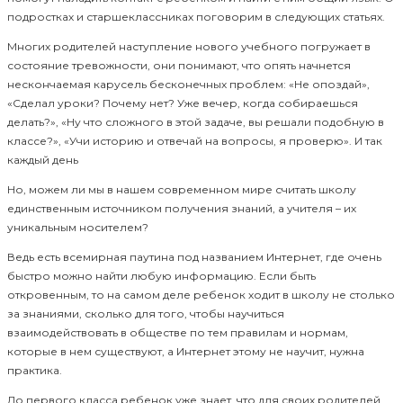
подростках и старшеклассниках поговорим в следующих статьях.
Многих родителей наступление нового учебного погружает в
состояние тревожности, они понимают, что опять начнется
нескончаемая карусель бесконечных проблем: «Не опоздай»,
«Сделал уроки? Почему нет? Уже вечер, когда собираешься
делать?», «Ну что сложного в этой задаче, вы решали подобную в
классе?», «Учи историю и отвечай на вопросы, я проверю». И так
каждый день
Но, можем ли мы в нашем современном мире считать школу
единственным источником получения знаний, а учителя – их
уникальным носителем?
Ведь есть всемирная паутина под названием Интернет, где очень
быстро можно найти любую информацию. Если быть
откровенным, то на самом деле ребенок ходит в школу не столько
за знаниями, сколько для того, чтобы научиться
взаимодействовать в обществе по тем правилам и нормам,
которые в нем существуют, а Интернет этому не научит, нужна
практика.
До первого класса ребенок уже знает, что для своих родителей