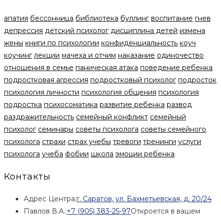
апатия
бессонница
библиотека
буллинг
воспитание
гнев
депрессия
детский психолог
дисциплина детей
измена
жены
книги по психологии
конфиденциальность
коуч
коучинг
лекции
мачеха и отчим
наказание
одиночество
отношения в семье
паническая атака
поведение ребенка
подростковая агрессия
подростковый психолог
подросток
психология личности
психология общения
психология
подростка
психосоматика
развитие ребенка
развод
раздражительность
семейный конфликт
семейный
психолог
семинары
советы психолога
советы семейного
психолога
страхи
страх учебы
тревоги
тренинги
услуги
психолога
учеба
фобии
школа
эмоции ребенка
Контакты
Адрес Центра:
г. Саратов, ул. Бахметьевская, д. 20/24
Павлов В.А.:
+7 (905) 383-25-97
Откроется в вашем