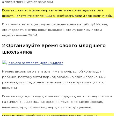
а потом приниматься за уроки.
Если ваш сын или дочь капризничает и не хочет идти завтра в
школу, не читайте ему лекции о необходимости и важности учебы.
Вспомните, вы всегда с удовольствием идете на работу? Может,
стоит сделать внеплановый выходной, это лучше, чем потом
неделю лечить ОРВИ.
2 Организуйте время своего младшего
школьника
Начало школьного этапа жизни – это очередной кризис для
ребенка, поэтому в этот период особенно важен правильный
режима дня и поддержка первоклассника в организации его
времени.
Если вы видите, что ему достаточно трудно долго сосредоточится
на выполнении домашних заданий, трудно концентрировать
внимание, предложите ему чередовать игру и учение.
Многим детям требуется непосредственное присутствие