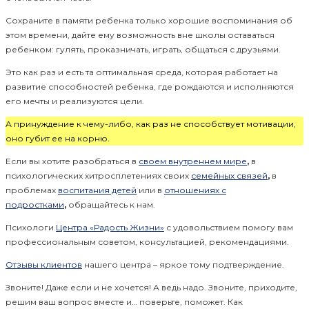
Сохраните в памяти ребенка только хорошие воспоминания об
этом времени, дайте ему возможность вне школы оставаться
ребенком: гулять, проказничать, играть, общаться с друзьями.
Это как раз и есть та оптимальная среда, которая работает на
развитие способностей ребенка, где рождаются и исполняются
его мечты и реализуются цели.
А принуждение к чему-либо, как раз не способствует мотивации,
оно губит ее на корню.
Если вы хотите разобраться в
своем внутреннем мире
,
в
психологических хитросплетениях своих
семейных связей
,
в
проблемах
воспитания детей
или в
отношениях с
подростками
,
обращайтесь к нам.
Психологи
Центра «Радость Жизни»
с удовольствием помогу вам
профессиональным советом, консультацией, рекомендациями.
Отзывы клиентов
нашего центра – яркое тому подтверждение.
Звоните! Даже если и не хочется! А ведь надо. Звоните, приходите,
решим ваш вопрос вместе и… поверьте, поможет. Как