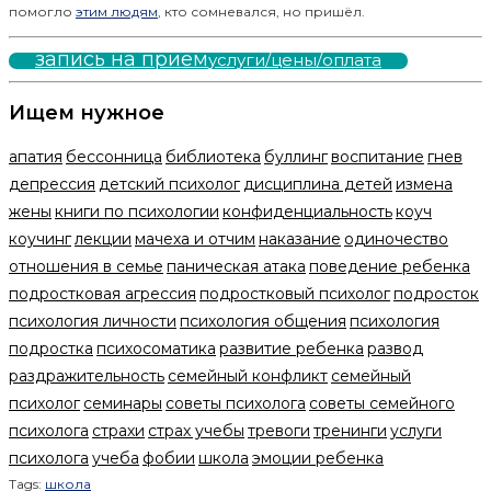
помогло
этим людям
, кто сомневался, но пришёл.
запись на прием
услуги/цены/оплата
Ищем нужное
апатия
бессонница
библиотека
буллинг
воспитание
гнев
депрессия
детский психолог
дисциплина детей
измена
жены
книги по психологии
конфиденциальность
коуч
коучинг
лекции
мачеха и отчим
наказание
одиночество
отношения в семье
паническая атака
поведение ребенка
подростковая агрессия
подростковый психолог
подросток
психология личности
психология общения
психология
подростка
психосоматика
развитие ребенка
развод
раздражительность
семейный конфликт
семейный
психолог
семинары
советы психолога
советы семейного
психолога
страхи
страх учебы
тревоги
тренинги
услуги
психолога
учеба
фобии
школа
эмоции ребенка
Tags:
школа