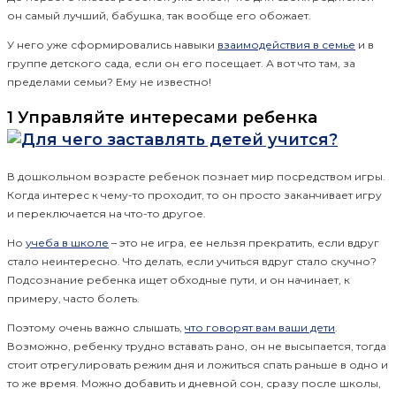
он самый лучший, бабушка, так вообще его обожает.
У него уже сформировались навыки
взаимодействия в семье
и в
группе детского сада, если он его посещает. А вот что там, за
пределами семьи? Ему не известно!
1 Управляйте интересами ребенка
В дошкольном возрасте ребенок познает мир посредством игры.
Когда интерес к чему-то проходит, то он просто заканчивает игру
и переключается на что-то другое.
Но
учеба в школе
– это не игра, ее нельзя прекратить, если вдруг
стало неинтересно. Что делать, если учиться вдруг стало скучно?
Подсознание ребенка ищет обходные пути, и он начинает, к
примеру, часто болеть.
Поэтому очень важно слышать,
что говорят вам ваши дети
.
Возможно, ребенку трудно вставать рано, он не высыпается, тогда
стоит отрегулировать режим дня и ложиться спать раньше в одно и
то же время. Можно добавить и дневной сон, сразу после школы,