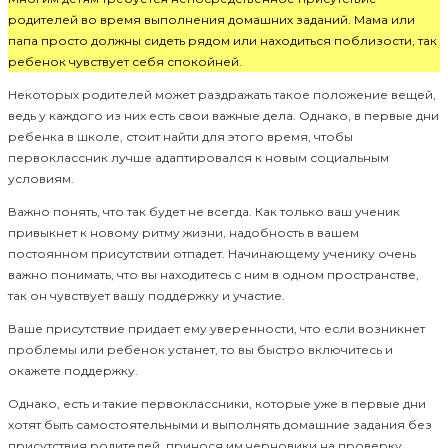
родителей во время выполнения домашних заданий. Мама или
папа просто должны сидеть рядом или находиться поблизости, так
ребенок чувствует себя спокойней.
Некоторых родителей может раздражать такое положение вещей,
ведь у каждого из них есть свои важные дела. Однако, в первые дни
ребенка в школе, стоит найти для этого время, чтобы
первоклассник лучше адаптировался к новым социальным
условиям.
Важно понять, что так будет не всегда. Как только ваш ученик
привыкнет к новому ритму жизни, надобность в вашем
постоянном присутствии отпадет. Начинающему ученику очень
важно понимать, что вы находитесь с ним в одном пространстве,
так он чувствует вашу поддержку и участие.
Ваше присутствие придает ему уверенности, что если возникнет
проблемы или ребенок устанет, то вы быстро включитесь и
окажете поддержку.
Однако, есть и такие первоклассники, которые уже в первые дни
хотят быть самостоятельными и выполнять домашние задания без
присутствия родителей, принося им черновики на проверку.