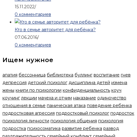
15.11.2022
/
0 комментариев
Кто в семье авторитет для ребёнка?
07.06.2016
/
0 комментариев
Ищем нужное
апатия
бессонница
библиотека
буллинг
воспитание
гнев
депрессия
детский психолог
дисциплина детей
измена
жены
книги по психологии
конфиденциальность
коуч
коучинг
лекции
мачеха и отчим
наказание
одиночество
отношения в семье
паническая атака
поведение ребенка
подростковая агрессия
подростковый психолог
подросток
психология личности
психология общения
психология
подростка
психосоматика
развитие ребенка
развод
раздражительность
семейный конфликт
семейный