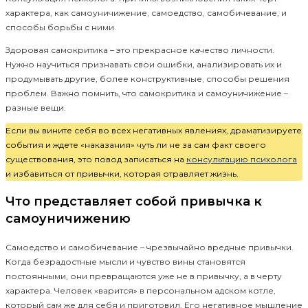
характера, как самоуничижение, самоедство, самобичевание, и
способы борьбы с ними.
Здоровая самокритика – это прекрасное качество личности.
Нужно научиться признавать свои ошибки, анализировать их и
продумывать другие, более конструктивные, способы решения
проблем. Важно помнить, что самокритика и самоуничижение –
разные вещи.
Если вы вините себя во всех негативных явлениях, драматизируете
события и ждете «наказания» чуть ли не за сам факт своего
существования, это повод записаться на
консультацию психолога
и избавиться от привычки, которая отравляет жизнь.
Что представляет собой привычка к
самоуничижению
Самоедство и самобичевание – чрезвычайно вредные привычки.
Когда безрадостные мысли и чувство вины становятся
постоянными, они превращаются уже не в привычку, а в черту
характера. Человек «варится» в персональном адском котле,
который сам же для себя и приготовил. Его негативное мышление