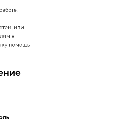
работе.
етей, или
елям в
енку помощь
ение
роль