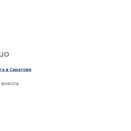
шо
га в Саратове
 внесла