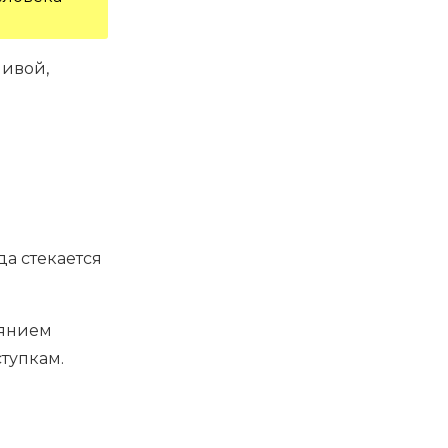
ливой,
да стекается
иянием
тупкам.