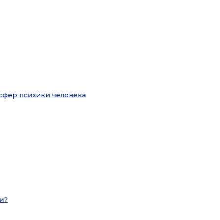
сфер психики человека
и?