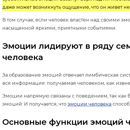
даже может возникнуть ощущение, что он живет не
В том случае, если человек властен над своими эм
насыщенной яркими, приятными событиями.
Эмоции лидируют в ряду се
человека
За образование эмоций отвечает лимбическая систе
вся информация: получаемая человеком, как извне,
Эмоции напрямую связаны с поведением, так как
эмоций. И получается, что
эмоции человека
способ
Основные функции эмоций 