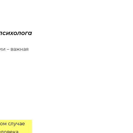
психолога
ии – важная
ном случае
еловека