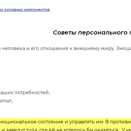
ех основных компонентов:
Советы персонального 
 человека и его отношения к внешнему миру. Эмоц
аших потребностей,
опыт,
эмоциональное состояние и управлять им. В против
заведут туда, где ей не хотелось бы оказаться. У ч