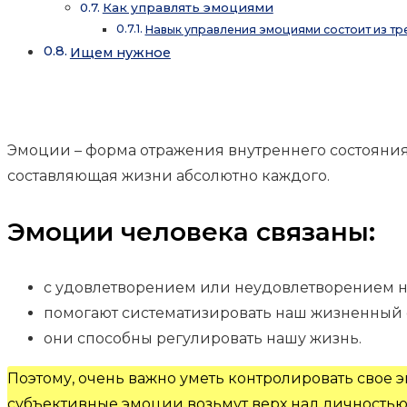
Как управлять эмоциями
Навык управления эмоциями состоит из тр
Ищем нужное
Эмоции – форма отражения внутреннего состояния
составляющая жизни абсолютно каждого.
Эмоции человека связаны:
с удовлетворением или неудовлетворением н
помогают систематизировать наш жизненный 
они способны регулировать нашу жизнь.
Поэтому, очень важно уметь контролировать свое 
субъективные эмоции возьмут верх над личностью и 