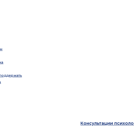
ом
ха
 поддержать
а
Консультации психоло