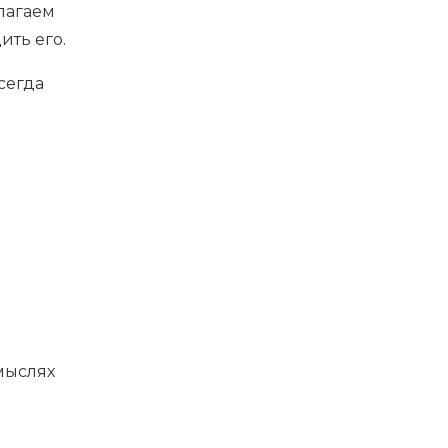
длагаем
ить его.
сегда
 мыслях