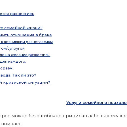
ется развестись
оге семейной жизни?
анить отношения в браке
сь к возникшим разногласиям
угом/супругой
ло на желание развестись.
 для каждого.
 сразу
ода. Так ли это?
ой кризисной ситуации?
Услуги семейного психоло
вопрос можно безошибочно приписать к большому ко
озникает.