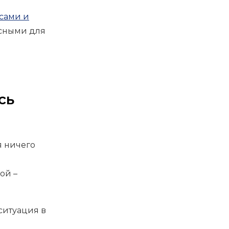
сами и
асными для
сь
я ничего
ой –
ситуация в