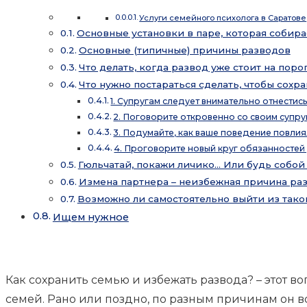
Услуги семейного психолога в Саратове
Основные установки в паре, которая собира
Основные (типичные) причины разводов
Что делать, когда развод уже стоит на пор
Что нужно постараться сделать, чтобы сохр
1. Супругам следует внимательно отнести
2. Поговорите откровенно со своим супр
3. Подумайте, как ваше поведение повлия
4. Проговорите новый круг обязанностей
Гюльчатай, покажи личико… Или будь собой
Измена партнера – неизбежная причина разв
Возможно ли самостоятельно выйти из так
Ищем нужное
Как сохранить семью и избежать развода? – этот 
семей. Рано или поздно, по разным причинам он в