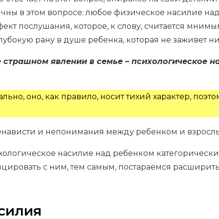
чны в этом вопросе: любое физическое насилие на
ект послушания, которое, к слову, считается мнимы
лубокую рану в душе ребенка, которая не заживет ни
е страшном явлении в семье – психологическое н
ьно, оно, как правило, носит тихий характер, поэто
ненависти и непонимания между ребенком и взросл
ихологическое насилие над ребенком категорически
цировать с ним, тем самым, постараемся расширит
силия