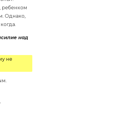
д ребенком
м. Однако,
когда.
асилие над
му не
ым.
ь