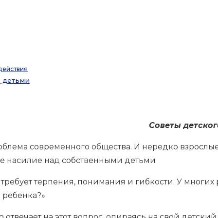
действия
д детьми
Советы детског
облема современного общества. И нередко взрослы
кое насилие над собственными детьми
 требует терпения, понимания и гибкости. У многих
о ребенка?»
отвечает на этот вопрос, опираясь на свой детский 